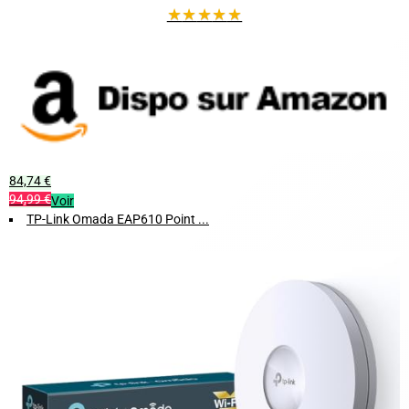
★
★
★
★
★
84,74 €
94,99 €
Voir
TP-Link Omada EAP610 Point ...