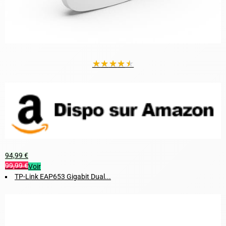
★
★
★
★
★
94,99 €
99,99 €
Voir
TP-Link EAP653 Gigabit Dual...