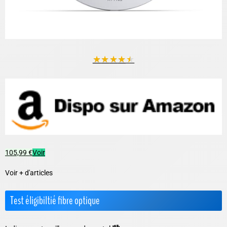
★
★
★
★
★
105,99 €
Voir
Voir + d'articles
Test éligibiltié fibre optique