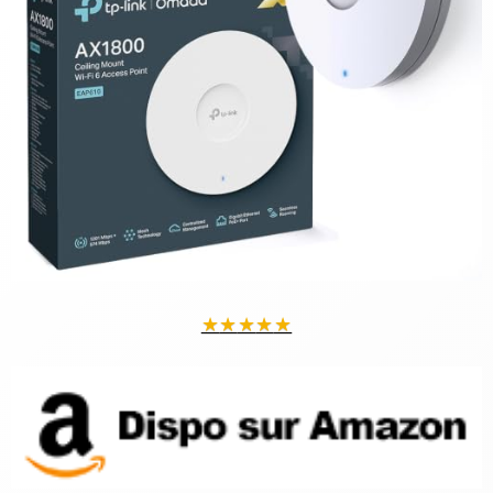
★
★
★
★
★