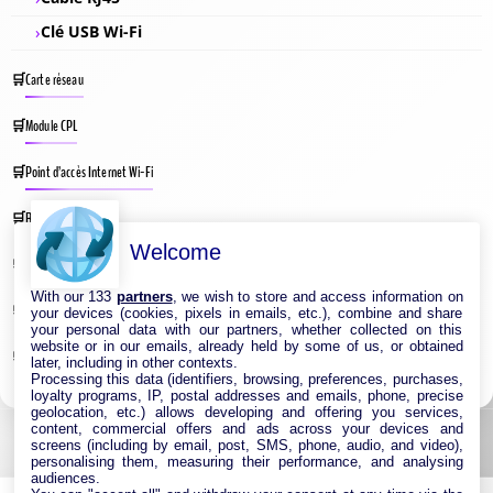
Clé USB Wi-Fi
Carte réseau
Module CPL
Point d’accès Internet Wi-Fi
Répéteur Wifi
Welcome
Routeur Internet
With our 133
partners
, we wish to store and access information on
Switches & Hubs Réseau
your devices (cookies, pixels in emails, etc.), combine and share
your personal data with our partners, whether collected on this
website or in our emails, already held by some of us, or obtained
Système WIFI Mesh
later, including in other contexts.
Processing this data (identifiers, browsing, preferences, purchases,
loyalty programs, IP, postal addresses and emails, phone, precise
geolocation, etc.) allows developing and offering you services,
content, commercial offers and ads across your devices and
screens (including by email, post, SMS, phone, audio, and video),
personalising them, measuring their performance, and analysing
audiences.