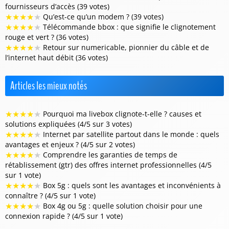
fournisseurs d’accès (39 votes)
★
★
★
★
★
Qu’est-ce qu’un modem ? (39 votes)
★
★
★
★
★
Télécommande bbox : que signifie le clignotement
rouge et vert ? (36 votes)
★
★
★
★
★
Retour sur numericable, pionnier du câble et de
l’internet haut débit (36 votes)
Articles les mieux notés
★
★
★
★
★
Pourquoi ma livebox clignote-t-elle ? causes et
solutions expliquées (4/5 sur 3 votes)
★
★
★
★
★
Internet par satellite partout dans le monde : quels
avantages et enjeux ? (4/5 sur 2 votes)
★
★
★
★
★
Comprendre les garanties de temps de
rétablissement (gtr) des offres internet professionnelles (4/5
sur 1 vote)
★
★
★
★
★
Box 5g : quels sont les avantages et inconvénients à
connaître ? (4/5 sur 1 vote)
★
★
★
★
★
Box 4g ou 5g : quelle solution choisir pour une
connexion rapide ? (4/5 sur 1 vote)