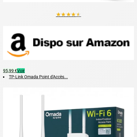
★
★
★
★
★
95,99 €
Voir
TP-Link Omada Point d'Accès...