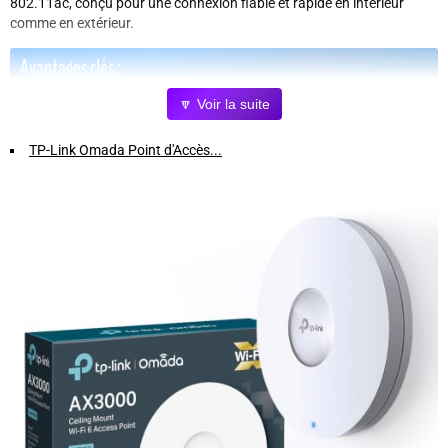
802.11ac, conçu pour une connexion fiable et rapide en intérieur
comme en extérieur.
Avantages clés :
🔽 Voir la suite
Fréquence 5 GHz
pour une connexion rapide et moins
d'interférences.
TP-Link Omada Point d'Accès...
Fonctionnement intérieur et extérieur
: robuste et adapté à
toutes les configurations.
Norme 802.11ac
pour une compatibilité maximale avec vos
équipements modernes.
Design blanc compact
discret et élégant pour une installation
facile.
Poids léger
de 1,32 kg pour une pose aisée et flexible.
Pourquoi choisir ce pont WiFi ?
Profitez d'un réseau étendu, stable et performant
pour vos usages
professionnels ou personnels, même en extérieur. Ce pont WiFi TP
Link est la solution idéale pour éliminer les zones mortes et garantir
une connexion fluide sur une large portée.