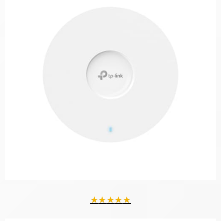
★
★
★
★
★