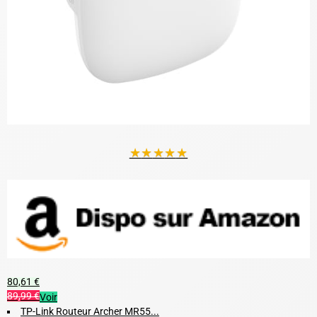
★
★
★
★
★
80,61 €
89,99 €
Voir
TP-Link Routeur Archer MR55...