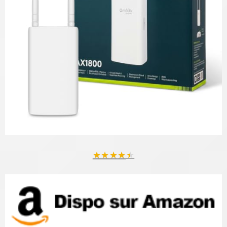
★
★
★
★
★