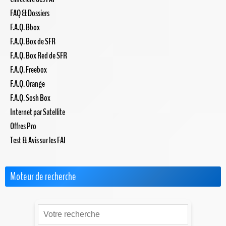
FAQ & Dossiers
F.A.Q. Bbox
F.A.Q. Box de SFR
F.A.Q. Box Red de SFR
F.A.Q. Freebox
F.A.Q. Orange
F.A.Q. Sosh Box
Internet par Satellite
Offres Pro
Test & Avis sur les FAI
Moteur de recherche