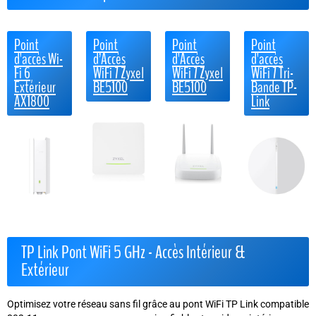
Point
Point
Point
Point
d'accès Wi-
d’Accès
d'Accès
d'accès
Fi 6
WiFi 7 Zyxel
WiFi 7 Zyxel
WiFi 7 Tri-
Extérieur
BE5100
BE5100
Bande TP-
AX1800
Link
TP Link Pont WiFi 5 GHz - Accès Intérieur &
Extérieur
Optimisez votre réseau sans fil grâce au pont WiFi TP Link compatible