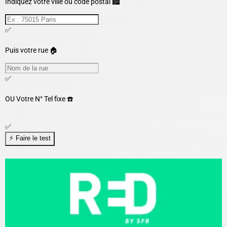
Indiquez votre ville ou code postal 🏙️
✅
Puis votre rue 🏠
✅
OU
Votre N° Tel fixe ☎️
✅