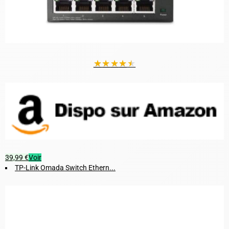
★
★
★
★
★
39,99 €
Voir
TP-Link Omada Switch Ethern...