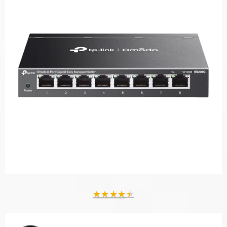
★
★
★
★
★