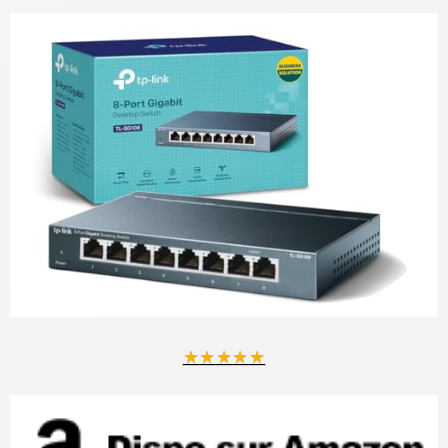
★
★
★
★
★