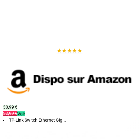
★
★
★
★
★
30,99 €
32,99 €
Voir
TP-Link Switch Ethernet Gig...