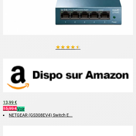
★
★
★
★
★
13,99 €
15,99 €
Voir
NETGEAR (GS308EV4) Switch E...