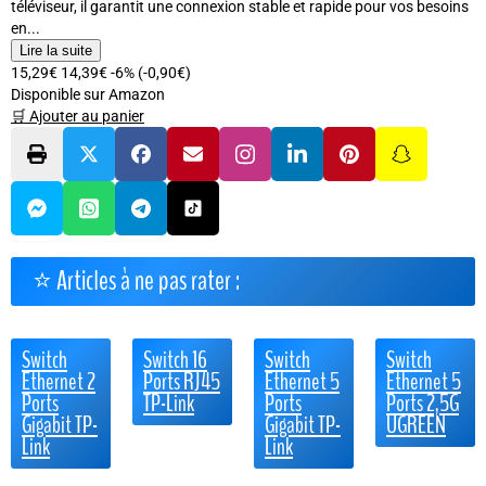
téléviseur, il garantit une connexion stable et rapide pour vos besoins
en...
Lire la suite
15,29€
14,39€
-6%
(-0,90€)
Disponible sur Amazon
🛒 Ajouter au panier
⭐ Articles à ne pas rater :
Switch
Switch 16
Switch
Switch
Ethernet 2
Ports RJ45
Ethernet 5
Ethernet 5
Ports
TP-Link
Ports
Ports 2,5G
Gigabit TP-
Gigabit TP-
UGREEN
Link
Link