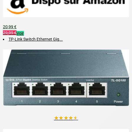
20,99 €
29,99 €
Voir
TP-Link Switch Ethernet Gig...
★
★
★
★
★