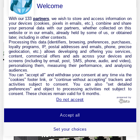
Welcome
With our 133
partners
, we wish to store and access information on
your devices (cookies, pixels in emails, etc.), combine and share
your personal data with our partners, whether collected on this
website or in our emails, already held by some of us, or obtained
later, including in other contexts.
Processing this data (identifiers, browsing, preferences, purchases,
loyalty programs, IP, postal addresses and emails, phone, precise
geolocation, etc.) allows developing and offering you services,
33,99 €
Voir
content, commercial offers and ads across your devices and
NETGEAR GS305-300PES Switch...
screens (including by email, post, SMS, phone, audio, and video),
personalising them, measuring their performance, and analysing
audiences.
You can "accept all" and withdraw your consent at any time via the
"cookies" footer link, or "continue without accepting" trackers and
activities subject to consent. You can also "set detailed
preferences" and object to processing activities not subject to
consent. These choices remain valid for 6 months.
powered by
Do not accept
Accept all
Set your choices