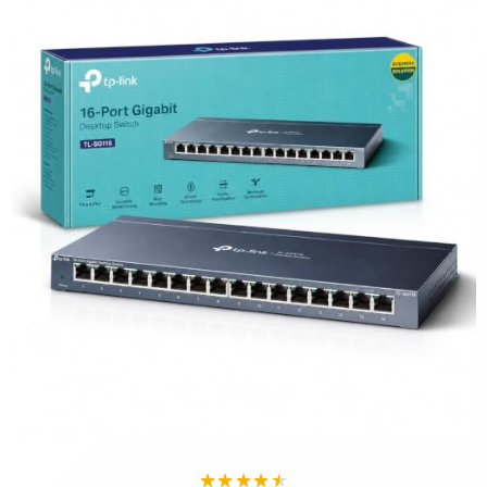
★
★
★
★
★