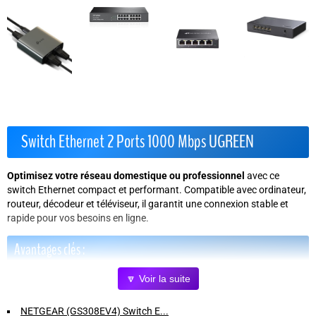
Switch Ethernet 2 Ports 1000 Mbps UGREEN
Optimisez votre réseau domestique ou professionnel
avec ce
switch Ethernet compact et performant. Compatible avec ordinateur,
routeur, décodeur et téléviseur, il garantit une connexion stable et
rapide pour vos besoins en ligne.
Avantages clés :
🔽 Voir la suite
Boîtier en aluminium robuste :
Assure une excellente dissipation
de la chaleur et une durabilité accrue.
NETGEAR (GS308EV4) Switch E...
Plug & Play :
Installation facile, sans pilote. Branchez simplement