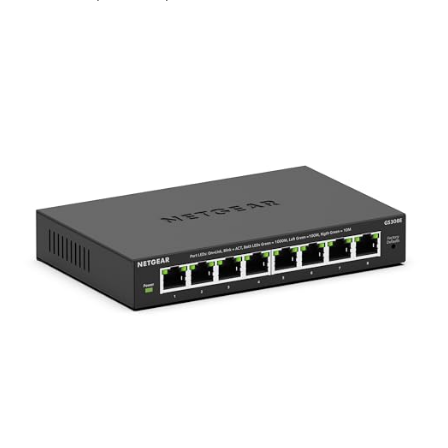
le câble réseau et l'alimentation USB-C fournie.
Double connexion Gigabit :
Divise un port réseau en deux signaux
1000 Mbps pour connecter simultanément deux appareils.
Compatible 10/100/1000 Mbps :
Ajustement automatique à la
vitesse du réseau pour une transmission optimale.
Transmission rapide et stable :
Parfait pour le transfert de
fichiers, le streaming vidéo HD et les jeux en ligne sans latence.
Spécifications techniques :
Dimensions : 19,3 cm (longueur) x 11,3 cm (largeur) x 19 cm
(hauteur)
Poids : 60 g
Alimentation : câble USB-C 1 m inclus
Ne perdez plus de temps à débrancher et rebrancher vos appareils.
Ce switch Ethernet vous offre une solution simple et efficace pour
partager votre connexion Internet à haute vitesse.