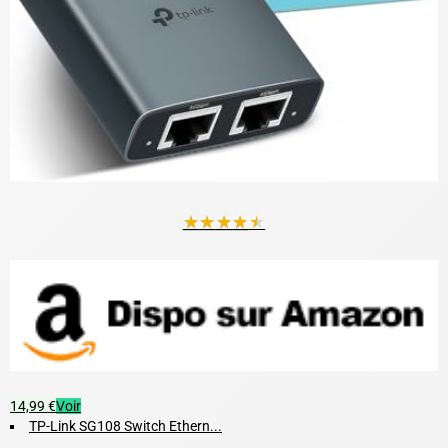
★
★
★
★
★
14,99 €
Voir
TP-Link SG108 Switch Ethern...