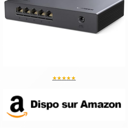
★
★
★
★
★