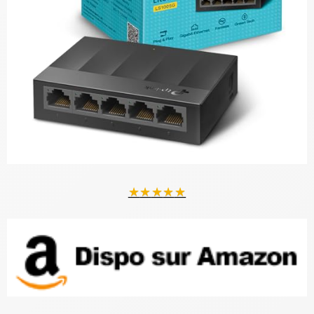
★
★
★
★
★