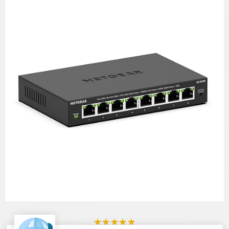
★
★
★
★
★