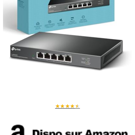
★
★
★
★
★