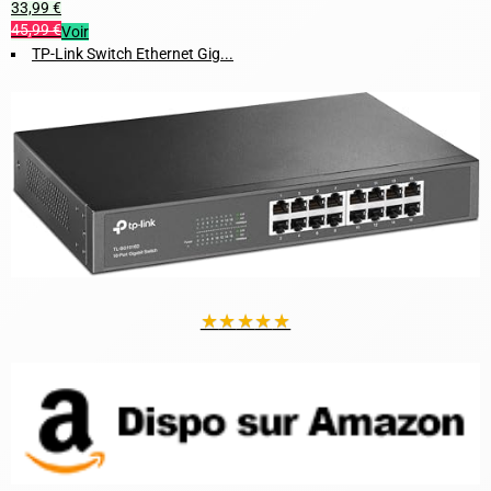
33,99 €
45,99 €
Voir
TP-Link Switch Ethernet Gig...
★
★
★
★
★