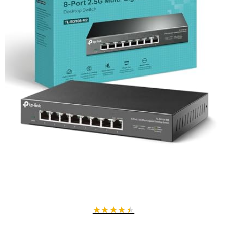
★
★
★
★
★