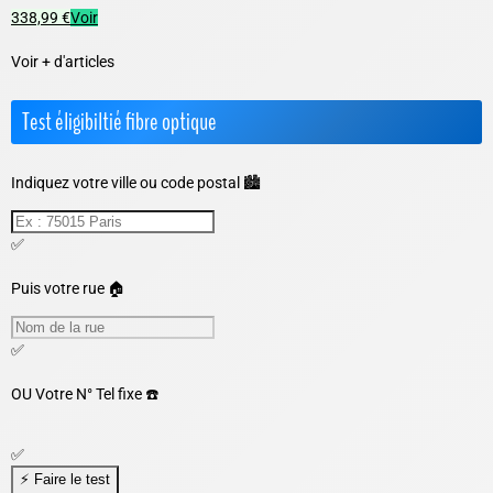
338,99 €
Voir
Voir + d'articles
Test éligibiltié fibre optique
Indiquez votre ville ou code postal 🏙️
✅
Puis votre rue 🏠
✅
OU
Votre N° Tel fixe ☎️
✅