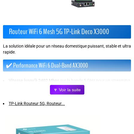
Routeur WiFi 6 Mesh 5G TP-Link Deco X3000
La solution idéale pour un réseau domestique puissant, stable et ultra
rapide.
✔️ Performance WiFi 6 Dual-Band AX3000
Vitesse jusqu'à 2402 Mbps
sur la bande 5 GHz pour un streaming
et des jeux sans latence.
🔽 Voir la suite
574 Mbps
sur la bande 2,4 GHz pour une connexion stable sur
plusieurs appareils.
TP-Link Routeur 5G, Routeur...
✔️ Connectivité 5G avancée
Débit 5G jusqu'à
4,67 Gbit/s
pour des téléchargements ultra