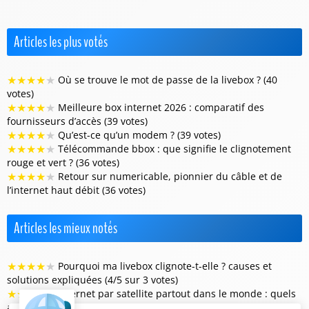
Articles les plus votés
★
★
★
★
★
Où se trouve le mot de passe de la livebox ? (40
votes)
★
★
★
★
★
Meilleure box internet 2026 : comparatif des
fournisseurs d’accès (39 votes)
★
★
★
★
★
Qu’est-ce qu’un modem ? (39 votes)
★
★
★
★
★
Télécommande bbox : que signifie le clignotement
rouge et vert ? (36 votes)
★
★
★
★
★
Retour sur numericable, pionnier du câble et de
l’internet haut débit (36 votes)
Articles les mieux notés
★
★
★
★
★
Pourquoi ma livebox clignote-t-elle ? causes et
solutions expliquées (4/5 sur 3 votes)
★
★
★
★
★
Internet par satellite partout dans le monde : quels
avantages et enjeux ? (4/5 sur 2 votes)