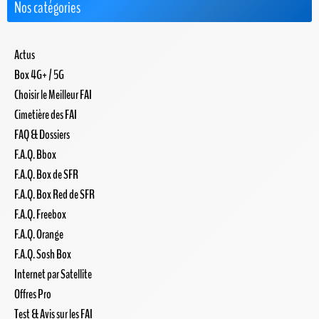
Nos catégories
Actus
Box 4G+ / 5G
Choisir le Meilleur FAI
Cimetière des FAI
FAQ & Dossiers
F.A.Q. Bbox
F.A.Q. Box de SFR
F.A.Q. Box Red de SFR
F.A.Q. Freebox
F.A.Q. Orange
F.A.Q. Sosh Box
Internet par Satellite
Offres Pro
Test & Avis sur les FAI