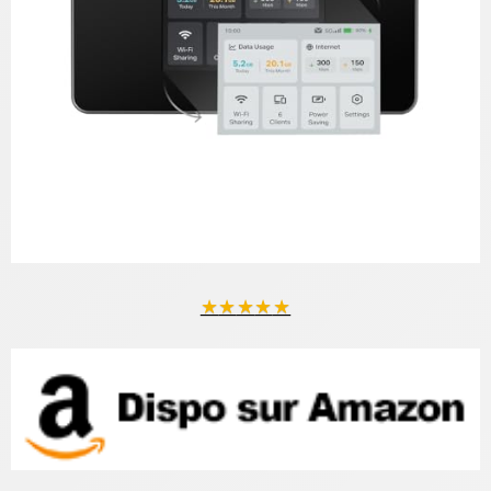
★
★
★
★
★