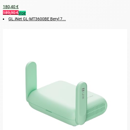
180,40 €
189,90 €
Voir
GL.iNet GL-MT3600BE Beryl 7...