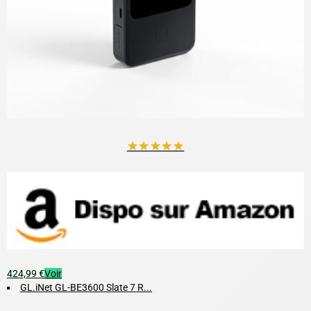
★
★
★
★
★
424,99 €
Voir
GL.iNet GL-BE3600 Slate 7 R...