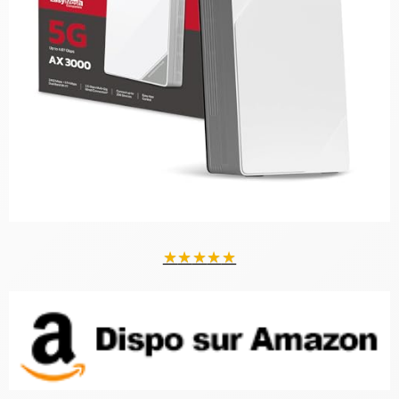
★
★
★
★
★