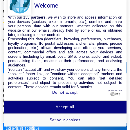
★
★
★
★
★
Welcome
Comprendre les garanties de temps de
rétablissement (gtr) des offres internet professionnelles (4/5
sur 1 vote)
With our 133
partners
, we wish to store and access information on
your devices (cookies, pixels in emails, etc.), combine and share
★
★
★
★
★
Box 5g : quels sont les avantages et inconvénients à
your personal data with our partners, whether collected on this
connaître ? (4/5 sur 1 vote)
website or in our emails, already held by some of us, or obtained
★
★
★
★
★
Box 4g ou 5g : quelle solution choisir pour une
later, including in other contexts.
Processing this data (identifiers, browsing, preferences, purchases,
connexion rapide ? (4/5 sur 1 vote)
loyalty programs, IP, postal addresses and emails, phone, precise
geolocation, etc.) allows developing and offering you services,
content, commercial offers and ads across your devices and
screens (including by email, post, SMS, phone, audio, and video),
personalising them, measuring their performance, and analysing
audiences.
Actualités
You can "accept all" and withdraw your consent at any time via the
"cookies" footer link, or "continue without accepting" trackers and
activities subject to consent. You can also "set detailed
preferences" and object to processing activities not subject to
Cette box fibre à 22,99 € prouve qu’il n’est pas nécessaire de
consent. These choices remain valid for 6 months.
payer plus - Ariase
powered by
Do not accept
Freebox Pop S : voici deux bonnes raisons de souscrire la box
internet fibre optique - MonPetitForfait
Sans engagement, sans TV et surtout pas chère : cette box
Accept all
internet est pensée pour les étudiants - edcom.fr
Set your choices
Catégories de la boutique