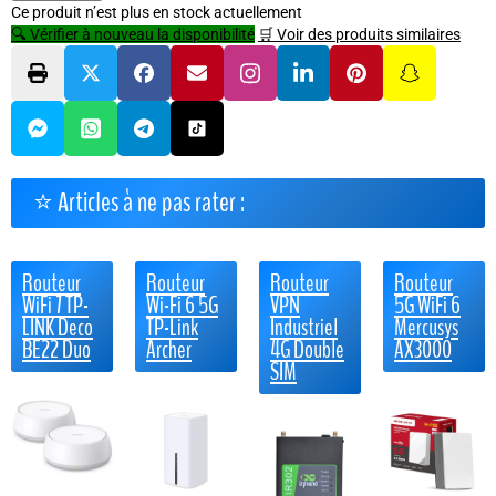
Ce produit n’est plus en stock actuellement
🔍 Vérifier à nouveau la disponibilité
🛒 Voir des produits similaires
⭐ Articles à ne pas rater :
Routeur
Routeur
Routeur
Routeur
WiFi 7 TP-
Wi-Fi 6 5G
VPN
5G WiFi 6
LINK Deco
TP-Link
Industriel
Mercusys
BE22 Duo
Archer
4G Double
AX3000
SIM