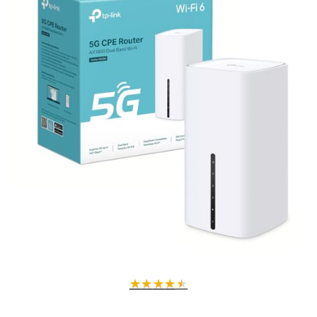
rapides.
Partagez une connexion 5G avec tous vos équipements WiFi 6 et
WiFi 7.
Streaming Ultra HD et appels vidéo fluides, même en mobilité.
✔️ Modes de fonctionnement flexibles
Fonctionne comme routeur classique avec modems câble, fibre ou
DSL.
Passage automatique au réseau 5G en cas de coupure Internet
fixe.
Idéal pour vidéoconférences et streaming en continu sans
interruption.
✔️ Ports ultra rapides pour une connectivité optimale
Port WAN/LAN 2,5 Gbps pour gérer les abonnements fibre haut
débit.
★
★
★
★
★
Deux ports Gigabit Ethernet pour vos appareils câblés.
Supporte le transfert de données via NAS pour un réseau
domestique complet.