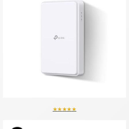
★
★
★
★
★