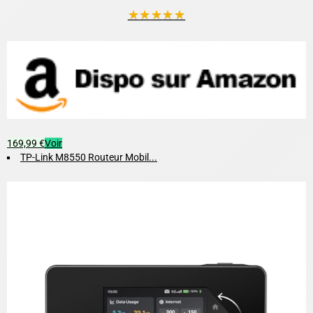
★
★
★
★
★
169,99 €
Voir
TP-Link M8550 Routeur Mobil...