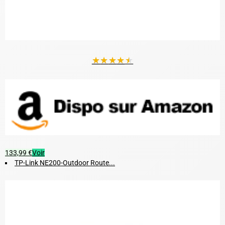
★
★
★
★
★
133,99 €
Voir
TP-Link NE200-Outdoor Route...