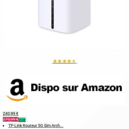
★
★
★
★
★
240,99 €
279,99 €
Voir
TP-Link Routeur 5G Sim Arch...