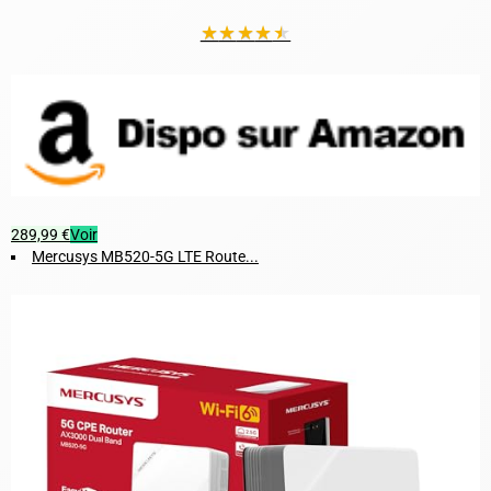
★
★
★
★
★
289,99 €
Voir
Mercusys MB520-5G LTE Route...