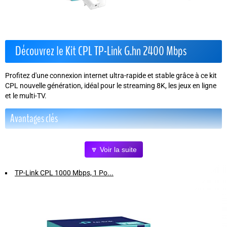
Découvrez le Kit CPL TP-Link G.hn 2400 Mbps
Profitez d'une connexion internet ultra-rapide et stable grâce à ce kit
CPL nouvelle génération, idéal pour le streaming 8K, les jeux en ligne
et le multi-TV.
Avantages clés
2+2 ports Ethernet Gigabit
: connectez plusieurs appareils
🔽 Voir la suite
simultanément avec une vitesse jusqu'à 2400 Mbps.
Mode d'économie d'énergie intelligent
: réduit la consommation
TP-Link CPL 1000 Mbps, 1 Po...
jusqu'à 85 % en passant automatiquement du mode actif au mode
veille.
Norme G.hn nouvelle génération
: transmission stable et fiable
sur de longues distances avec une excellente anti-interférence.
Installation simple Plug and Play
: branchez, connectez et
appairez vos adaptateurs en quelques secondes sans configuration