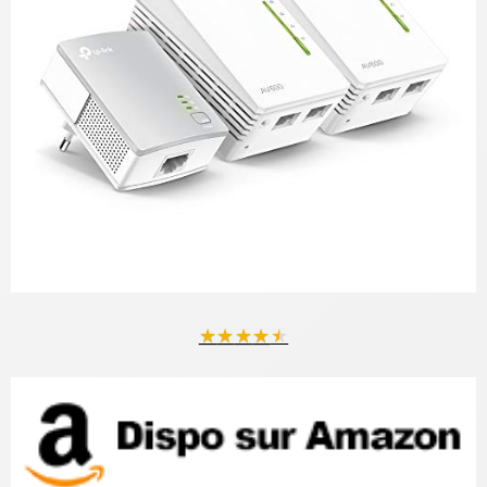
★
★
★
★
★