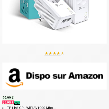
★
★
★
★
★
69,99 €
89,90 €
Voir
TP-Link CPL WiFi AV1000 Mbp...