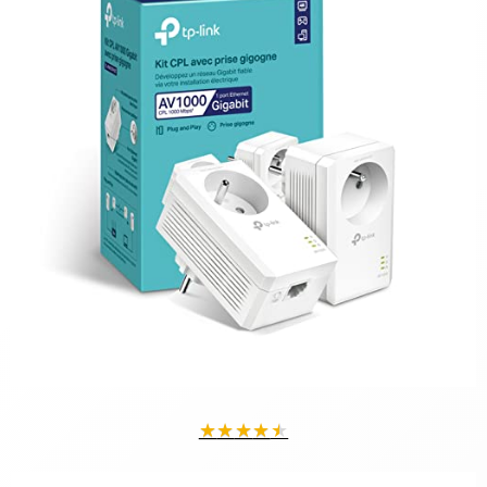
complexe.
Compatible avec toutes les box internet
: assure un
fonctionnement optimal dans votre réseau domestique.
Conseils d'utilisation
Connectez un adaptateur au routeur sur une prise murale directe,
évitez les multiprises.
Placez le second adaptateur dans un rayon de 300 mètres
maximum sur le même circuit électrique.
Appuyez sur le bouton "Pair" sur chaque adaptateur pour
sécuriser la connexion.
Caractéristiques techniques
Couleur : Blanc
Dimensions : 4,2 cm (H) × 13,8 cm (L) × 6,8 cm (l)
★
★
★
★
★
Poids : 470 g
Vitesse maximale : jusqu'à 2400 Mbps (débits théoriques)
Ports Ethernet : 2 + 2 Gigabit