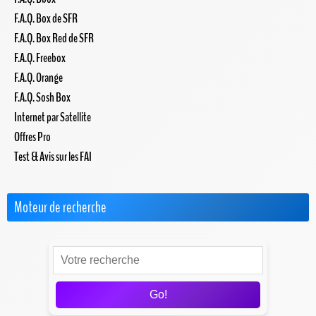
F.A.Q. Box de SFR
F.A.Q. Box Red de SFR
F.A.Q. Freebox
F.A.Q. Orange
F.A.Q. Sosh Box
Internet par Satellite
Offres Pro
Test & Avis sur les FAI
Moteur de recherche
Go!