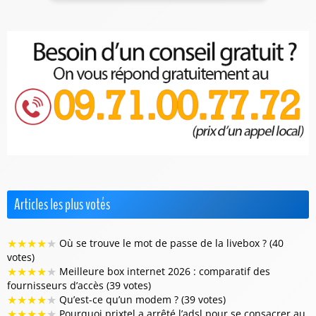
Articles les plus votés
★
★
★
★
★
Où se trouve le mot de passe de la livebox ? (40
votes)
★
★
★
★
★
Meilleure box internet 2026 : comparatif des
fournisseurs d’accès (39 votes)
★
★
★
★
★
Qu’est-ce qu’un modem ? (39 votes)
★
★
★
★
★
Pourquoi prixtel a arrêté l’adsl pour se consacrer au