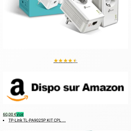
★
★
★
★
★
60,00 €
Voir
TP-Link TL-PA9025P KIT CPL ...