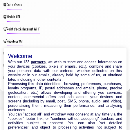
Carte réseau
Module CPL
Point d’accès Internet Wi-Fi
Répéteur Wifi
Routeur Internet
Welcome
With our 133
partners
, we wish to store and access information on
Switches & Hubs Réseau
your devices (cookies, pixels in emails, etc.), combine and share
your personal data with our partners, whether collected on this
website or in our emails, already held by some of us, or obtained
Système WIFI Mesh
later, including in other contexts.
Processing this data (identifiers, browsing, preferences, purchases,
loyalty programs, IP, postal addresses and emails, phone, precise
geolocation, etc.) allows developing and offering you services,
content, commercial offers and ads across your devices and
screens (including by email, post, SMS, phone, audio, and video),
personalising them, measuring their performance, and analysing
audiences.
You can "accept all" and withdraw your consent at any time via the
"cookies" footer link, or "continue without accepting" trackers and
activities subject to consent. You can also "set detailed
preferences" and object to processing activities not subject to