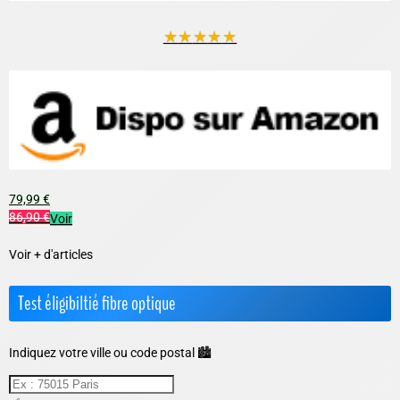
★
★
★
★
★
79,99 €
86,90 €
Voir
Voir + d'articles
Test éligibiltié fibre optique
Indiquez votre ville ou code postal 🏙️