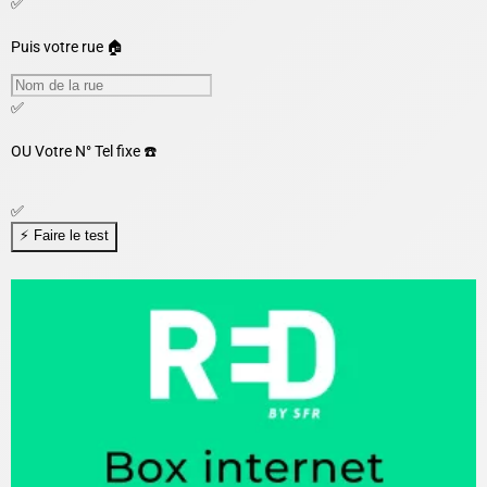
✅
Puis votre rue 🏠
✅
OU
Votre N° Tel fixe ☎️
✅