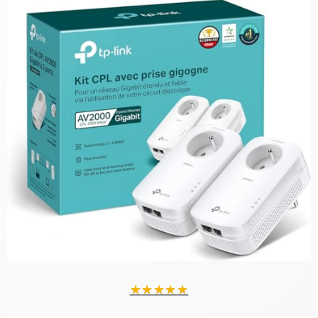
★
★
★
★
★