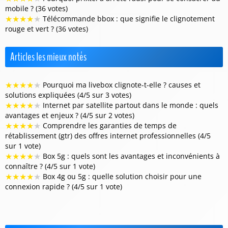
mobile ? (36 votes)
★
★
★
★
★
Télécommande bbox : que signifie le clignotement
rouge et vert ? (36 votes)
Articles les mieux notés
★
★
★
★
★
Pourquoi ma livebox clignote-t-elle ? causes et
solutions expliquées (4/5 sur 3 votes)
★
★
★
★
★
Internet par satellite partout dans le monde : quels
avantages et enjeux ? (4/5 sur 2 votes)
★
★
★
★
★
Comprendre les garanties de temps de
rétablissement (gtr) des offres internet professionnelles (4/5
sur 1 vote)
★
★
★
★
★
Box 5g : quels sont les avantages et inconvénients à
connaître ? (4/5 sur 1 vote)
★
★
★
★
★
Box 4g ou 5g : quelle solution choisir pour une
connexion rapide ? (4/5 sur 1 vote)