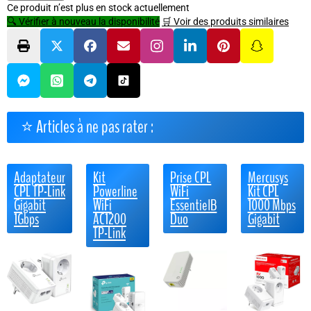
Ce produit n’est plus en stock actuellement
🔍 Vérifier à nouveau la disponibilité
🛒 Voir des produits similaires
⭐ Articles à ne pas rater :
Adaptateur
Kit
Prise CPL
Mercusys
CPL TP-Link
Powerline
WiFi
Kit CPL
Gigabit
WiFi
EssentielB
1000 Mbps
1Gbps
AC1200
Duo
Gigabit
TP-Link