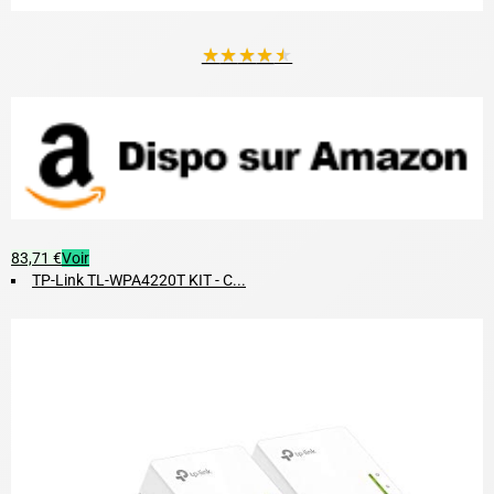
★
★
★
★
★
83,71 €
Voir
TP-Link TL-WPA4220T KIT - C...