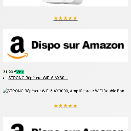
★
★
★
★
★
31,99 €
Voir
STRONG Répéteur WiFi 6 AX30...
★
★
★
★
★