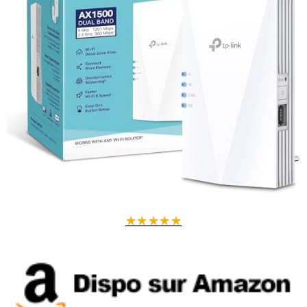
point d'accès via un simple branchement Ethernet, idéal pour
optimiser la qualité de votre réseau WiFi 6.
Performance testée
: Tests réalisés par Les Numériques montrent
des débits réels jusqu'à 509 Mbps en upload à 5 GHz même avec un
mur porteur.
Caractéristiques techniques
Couleur : Blanc
Dimensions : 2,5 cm (H) x 24 cm (L) x 69 cm (l) [conversion des
pouces]
Poids : 380 g
Antenne intégrée
Date de sortie : Janvier 2022
★
★
★
★
★
En résumé
, le répéteur TP-Link RE700X est la solution idéale pour
améliorer et moderniser votre réseau WiFi sans changer de box. Avec
sa technologie WiFi 6 et son port Ethernet Gigabit, il garantit une
connexion stable, rapide et fiable pour tous vos appareils.