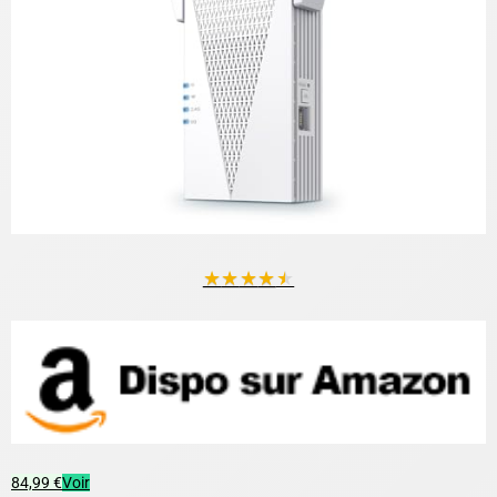
★
★
★
★
★
84,99 €
Voir