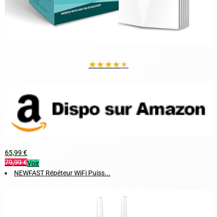
★
★
★
★
★
65,99 €
79,99 €
Voir
NEWFAST Répéteur WiFi Puiss...