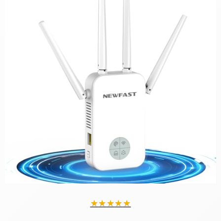
★
★
★
★
★