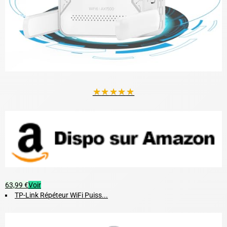
★
★
★
★
★
63,99 €
Voir
TP-Link Répéteur WiFi Puiss...