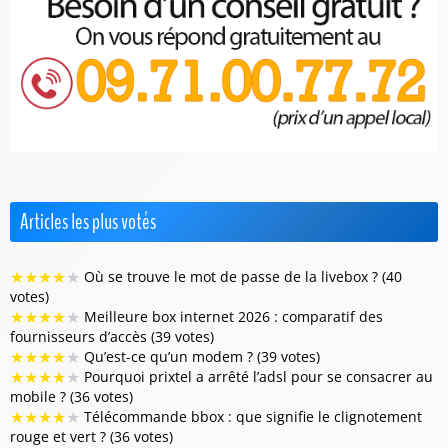
Articles les plus votés
★
★
★
★
★
Où se trouve le mot de passe de la livebox ? (40
votes)
★
★
★
★
★
Meilleure box internet 2026 : comparatif des
fournisseurs d’accès (39 votes)
★
★
★
★
★
Qu’est-ce qu’un modem ? (39 votes)
★
★
★
★
★
Pourquoi prixtel a arrêté l’adsl pour se consacrer au
mobile ? (36 votes)
★
★
★
★
★
Télécommande bbox : que signifie le clignotement
rouge et vert ? (36 votes)