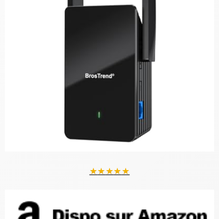
★
★
★
★
★