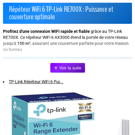
Répéteur WiFi 6 TP-Link RE700X : Puissance et
couverture optimale
Profitez d'une connexion WiFi rapide et fiable
grâce au TP-Link
RE700X. Ce répéteur WiFi 6 AX3000 étend la portée de votre réseau
jusqu'à
150 m²
, assurant une couverture parfaite pour votre maison
ou bureau.
Les avantages clés :
🔽 Voir la suite
WiFi 6 dernière génération
: Profitez d'une vitesse théorique
TP-Link Répéteur WiFi 6 Pui...
maximale de
3 Gbps
(2402 Mbps en 5 GHz et 574 Mbps en 2,4 GHz)
pour un streaming, des jeux et des téléchargements ultra-fluide.
Port Ethernet Gigabit
: Connectez vos appareils filaires (PC,
console, lecteur vidéo) pour réduire la perte de signal et bénéficier
d'un réseau à haut débit.
Compatibilité universelle
: Fonctionne avec toutes les box
internet (Livebox, Bbox, Freebox, SFR Box) sans besoin de changer
votre matériel.
Modes flexibles
: Passez facilement du mode répéteur au mode