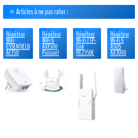
⭐ Articles à ne pas rater :
Répéteur
Répéteur
Répéteur
Répéteur
WiFi
WiFi 6
Wi-Fi 7 TP-
Wi-Fi 6
ESSENTIELB
AX1500
Link
ASUS
AC750
Puissant
RE235BE
AX3000