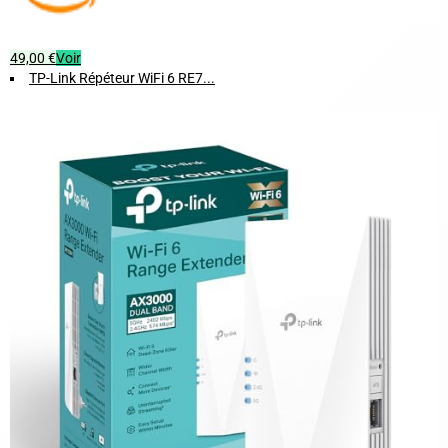
49,00 €
Voir
TP-Link Répéteur WiFi 6 RE7...