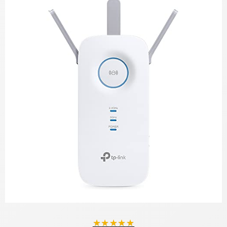
★
★
★
★
★