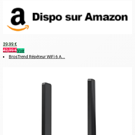
39,99 €
42,99 €
Voir
BrosTrend Répéteur WiFi 6 A...