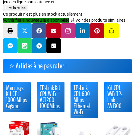
jeux en ligne sans latence et...
Lire la suite
Ce produit n’est plus en stock actuellement
🔍 Vérifier à nouveau la disponibilité
🛒 Voir des produits similaires
⭐ Articles à ne pas rater :
Mercusys
TP-Link Kit
TP-Link
Kit CPL
Kit CPL
CPL WiFi
CPL 600
WiFi TP-
1000 Mbps
AC1200
Mbps
Link
Gigabit
1000Mbps
Ethernet
AV1300
Wi-Fi