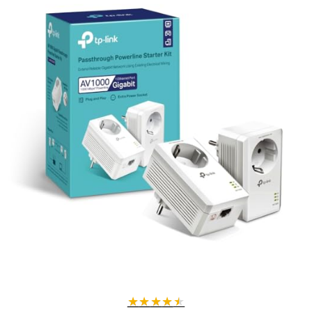
pouvez brancher d'autres appareils à proximité.
Pourquoi choisir ce kit CPL ?
Avec la technologie OFDM (PLC), ce kit garantit une transmission
stable et puissante, évitant les interférences typiques des réseaux Wi-
Fi. La prise intégrée optimise l'usage de vos prises murales tout en
conservant un débit maximal.
Caractéristiques techniques :
Couleur : Blanc
Poids : 330 grammes (0,33 kg)
Compatible avec toutes les box Internet
Modèle : TL-PA7027P KIT
Date de sortie : Novembre 2020
Optimisez votre réseau domestique dès maintenant
et bénéficiez
d'une connexion rapide et fiable grâce au kit CPL TP-Link 1000Mbps.
★
★
★
★
★