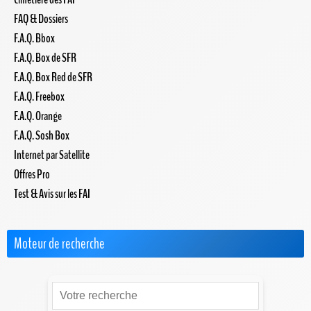
FAQ & Dossiers
F.A.Q. Bbox
F.A.Q. Box de SFR
F.A.Q. Box Red de SFR
F.A.Q. Freebox
F.A.Q. Orange
F.A.Q. Sosh Box
Internet par Satellite
Offres Pro
Test & Avis sur les FAI
Moteur de recherche