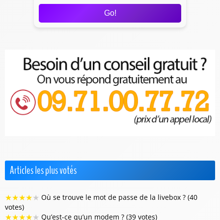
Go!
Articles les plus votés
★
★
★
★
★
Où se trouve le mot de passe de la livebox ? (40
votes)
★
★
★
★
★
Qu’est-ce qu’un modem ? (39 votes)