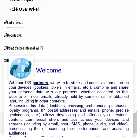
Clé USB Wi-Fi
Carte réseau
Module CPL
Point d’accès Internet Wi-Fi
Répéteur Wifi
Welcome
Routeur Internet
With our 133
partners
, we wish to store and access information on
Switches & Hubs Réseau
your devices (cookies, pixels in emails, etc.), combine and share
your personal data with our partners, whether collected on this
website or in our emails, already held by some of us, or obtained
Système WIFI Mesh
later, including in other contexts.
Processing this data (identifiers, browsing, preferences, purchases,
loyalty programs, IP, postal addresses and emails, phone, precise
geolocation, etc.) allows developing and offering you services,
content, commercial offers and ads across your devices and
screens (including by email, post, SMS, phone, audio, and video),
personalising them, measuring their performance, and analysing
audiences.