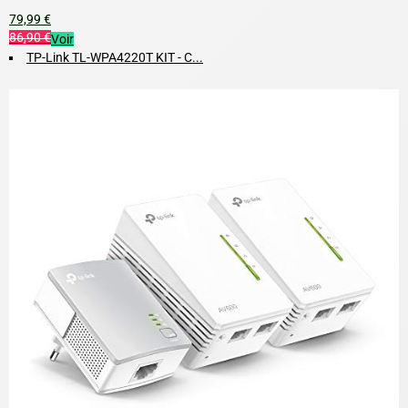
79,99 €
86,90 €
Voir
TP-Link TL-WPA4220T KIT - C...