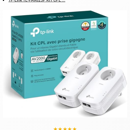
TP-Link TL-PA9025P KIT CPL ...
★
★
★
★
★