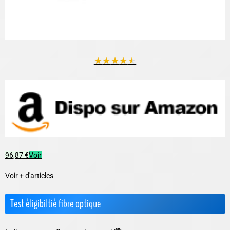
★
★
★
★
★
96,87 €
Voir
Voir + d'articles
Test éligibiltié fibre optique