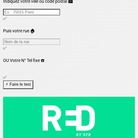
Indiquez votre ville ou code postal 🏙️
✅
Puis votre rue 🏠
✅
OU
Votre N° Tel fixe ☎️
✅