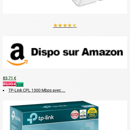
★
★
★
★
★
83,71 €
89,99 €
Voir
TP-Link CPL 1300 Mbps avec ...