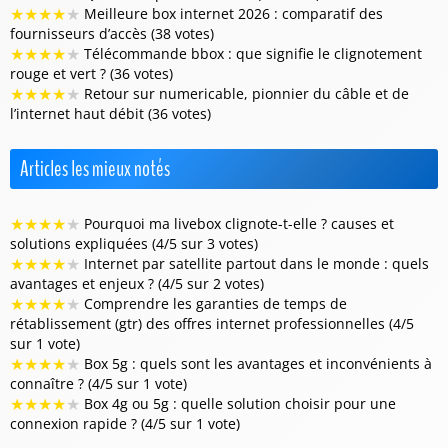
★
★
★
★
★
Meilleure box internet 2026 : comparatif des
fournisseurs d’accès (38 votes)
★
★
★
★
★
Télécommande bbox : que signifie le clignotement
rouge et vert ? (36 votes)
★
★
★
★
★
Retour sur numericable, pionnier du câble et de
l’internet haut débit (36 votes)
Articles les mieux notés
★
★
★
★
★
Pourquoi ma livebox clignote-t-elle ? causes et
solutions expliquées (4/5 sur 3 votes)
★
★
★
★
★
Internet par satellite partout dans le monde : quels
avantages et enjeux ? (4/5 sur 2 votes)
★
★
★
★
★
Comprendre les garanties de temps de
rétablissement (gtr) des offres internet professionnelles (4/5
sur 1 vote)
★
★
★
★
★
Box 5g : quels sont les avantages et inconvénients à
connaître ? (4/5 sur 1 vote)
★
★
★
★
★
Box 4g ou 5g : quelle solution choisir pour une
connexion rapide ? (4/5 sur 1 vote)