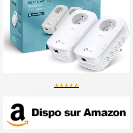
★
★
★
★
★