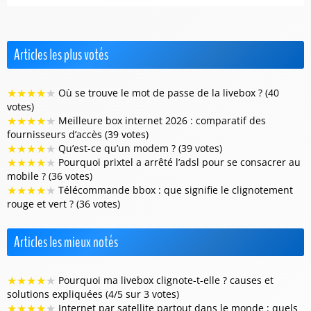
Articles les plus votés
★
★
★
★
★
Où se trouve le mot de passe de la livebox ? (40
votes)
★
★
★
★
★
Meilleure box internet 2026 : comparatif des
fournisseurs d’accès (39 votes)
★
★
★
★
★
Qu’est-ce qu’un modem ? (39 votes)
★
★
★
★
★
Pourquoi prixtel a arrêté l’adsl pour se consacrer au
mobile ? (36 votes)
★
★
★
★
★
Télécommande bbox : que signifie le clignotement
rouge et vert ? (36 votes)
Articles les mieux notés
★
★
★
★
★
Pourquoi ma livebox clignote-t-elle ? causes et
solutions expliquées (4/5 sur 3 votes)
★
★
★
★
★
Internet par satellite partout dans le monde : quels