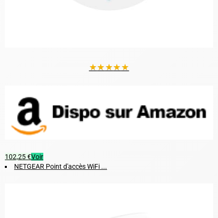
★
★
★
★
★
102,25 €
Voir
NETGEAR Point d'accès WiFi ...