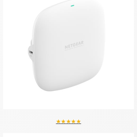
★
★
★
★
★