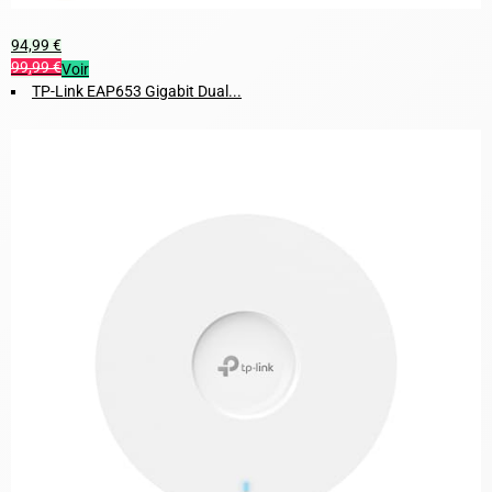
94,99 €
99,99 €
Voir
TP-Link EAP653 Gigabit Dual...