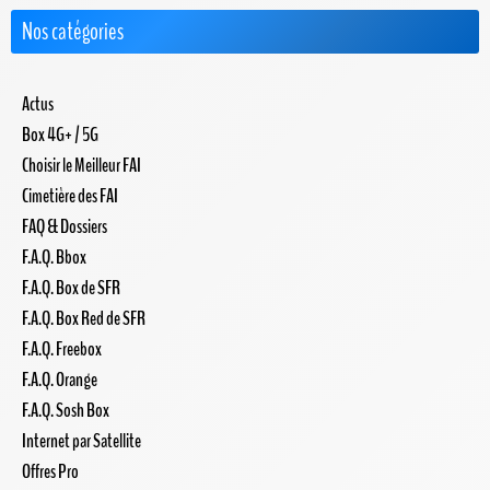
Nos catégories
Actus
Box 4G+ / 5G
Choisir le Meilleur FAI
Cimetière des FAI
FAQ & Dossiers
F.A.Q. Bbox
F.A.Q. Box de SFR
F.A.Q. Box Red de SFR
F.A.Q. Freebox
F.A.Q. Orange
F.A.Q. Sosh Box
Internet par Satellite
Offres Pro