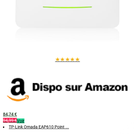
★
★
★
★
★
84,74 €
94,99 €
Voir
TP-Link Omada EAP610 Point ...