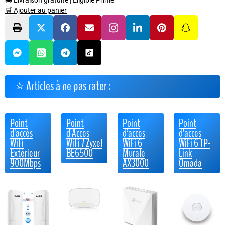
🚚 Livraison gratuite
|
Eligible Prime
🛒 Ajouter au panier
⭐ Articles à ne pas rater :
Point
Point
Point
Point
d’accès
d'Accès
d’accès
d'accès
WiFi
WiFi 7 Zyxel
WiFi 6
WiFi 6 TP-
Extérieur
BE6500
Murale
Link
900Mbps
AX3000
Omada