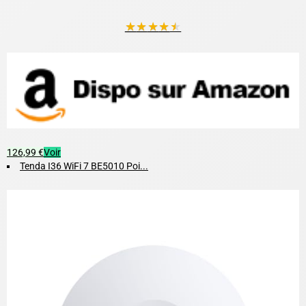
★
★
★
★
★
126,99 €
Voir
Tenda I36 WiFi 7 BE5010 Poi...