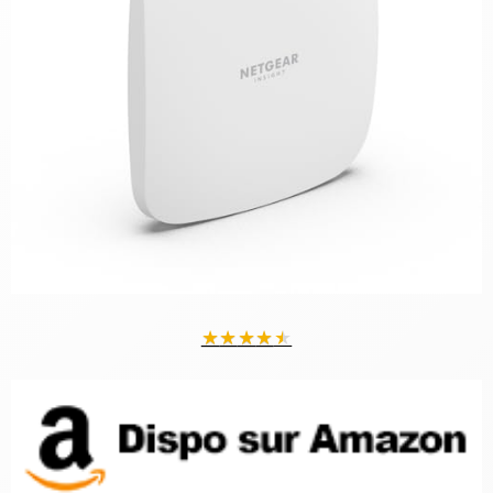
★
★
★
★
★