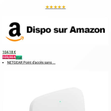
★
★
★
★
★
104,18 €
109,90 €
Voir
NETGEAR Point d'accès sans ...