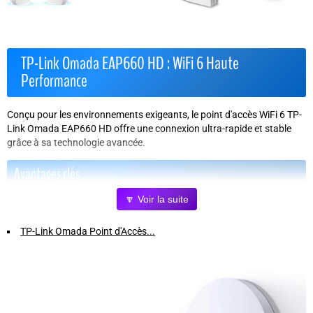
TP-Link Omada EAP660 HD : WiFi 6 Haute
Performance
Conçu pour les environnements exigeants, le point d'accès WiFi 6 TP-
Link Omada EAP660 HD offre une connexion ultra-rapide et stable
grâce à sa technologie avancée.
Avantages clés
🔽 Voir la suite
Port 2,5 GbE avec PoE+
: installation simple et flexible, supporte
des débits multi-gigabit pour un internet plus rapide.
TP-Link Omada Point d'Accès...
Connectivité haute densité
: grâce à OFDMA et MU-MIMO,
connectez jusqu'à 4 fois plus d'appareils simultanément sans perte
de performance.
Itinérance transparente
: vos appareils se connectent
automatiquement au point d'accès avec le meilleur signal, idéal pour
la VoIP et les vidéoconférences sans coupure.