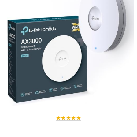
Vitesses WiFi 6 ultra-rapides
: bi-bande jusqu'à 3550 Mbps avec
8 flux spatiaux, pour une expérience réseau fluide et puissante.
Caractéristiques techniques
Dimensions : 15 cm (hauteur) × 20 cm (longueur) × 15 cm (largeur)
Poids : 1 kg
Couleur : Blanc
Norme WiFi : 802.11ax (WiFi 6)
Port Ethernet : 1 port 2,5 Gigabit avec support PoE+
Date de sortie : janvier 2021
Pourquoi choisir l'EAP660 HD ?
Que ce soit pour une entreprise, une école ou un espace à forte
concentration d'utilisateurs, ce point d'accès garantit une couverture
stable et rapide. Son installation simplifiée via PoE+ et son support
★
★
★
★
★
mesh facilitent la gestion et l'extension du réseau.
Optimisez votre réseau WiFi dès maintenant avec le TP-Link
Omada EAP660 HD !