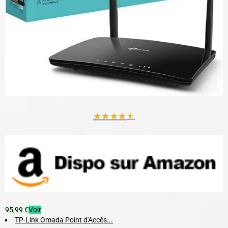
★
★
★
★
★
95,99 €
Voir
TP-Link Omada Point d'Accès...