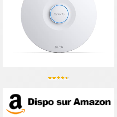
★
★
★
★
★