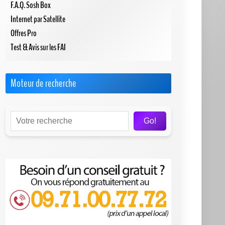
F.A.Q. Sosh Box
Internet par Satellite
Offres Pro
Test & Avis sur les FAI
Moteur de recherche
Go!