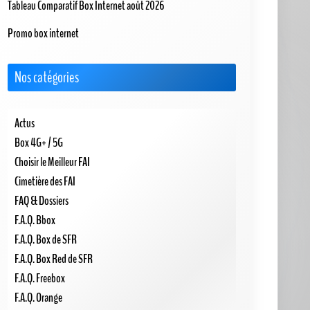
Tableau Comparatif Box Internet août 2026
Promo box internet
Nos catégories
Actus
Box 4G+ / 5G
Choisir le Meilleur FAI
Cimetière des FAI
FAQ & Dossiers
F.A.Q. Bbox
F.A.Q. Box de SFR
F.A.Q. Box Red de SFR
F.A.Q. Freebox
F.A.Q. Orange