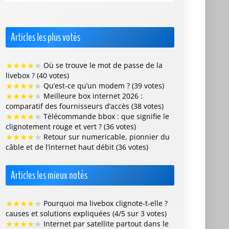
Articles les plus votés
★
★
★
★
★
Où se trouve le mot de passe de la
livebox ? (40 votes)
★
★
★
★
★
Qu’est-ce qu’un modem ? (39 votes)
★
★
★
★
★
Meilleure box internet 2026 :
comparatif des fournisseurs d’accès (38 votes)
★
★
★
★
★
Télécommande bbox : que signifie le
clignotement rouge et vert ? (36 votes)
★
★
★
★
★
Retour sur numericable, pionnier du
câble et de l’internet haut débit (36 votes)
Articles les mieux notés
★
★
★
★
★
Pourquoi ma livebox clignote-t-elle ?
causes et solutions expliquées (4/5 sur 3 votes)
★
★
★
★
★
Internet par satellite partout dans le