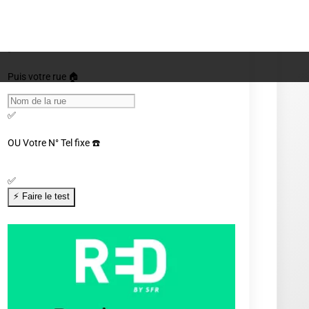
Indiquez votre ville ou code postal 🏙️
✅
Puis votre rue 🏠
✅
OU
Votre N° Tel fixe ☎️
✅