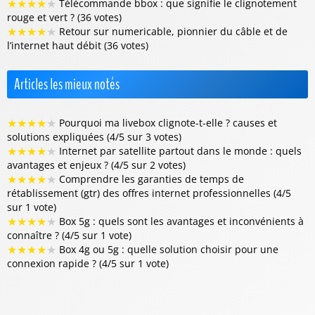
★
★
★
★
★
Télécommande bbox : que signifie le clignotement
rouge et vert ? (36 votes)
★
★
★
★
★
Retour sur numericable, pionnier du câble et de
l’internet haut débit (36 votes)
Articles les mieux notés
★
★
★
★
★
Pourquoi ma livebox clignote-t-elle ? causes et
solutions expliquées (4/5 sur 3 votes)
★
★
★
★
★
Internet par satellite partout dans le monde : quels
avantages et enjeux ? (4/5 sur 2 votes)
★
★
★
★
★
Comprendre les garanties de temps de
rétablissement (gtr) des offres internet professionnelles (4/5
sur 1 vote)
★
★
★
★
★
Box 5g : quels sont les avantages et inconvénients à
connaître ? (4/5 sur 1 vote)
★
★
★
★
★
Box 4g ou 5g : quelle solution choisir pour une
connexion rapide ? (4/5 sur 1 vote)