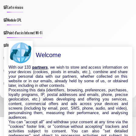
Carte réseau
Module CPL
Point d’accès Internet Wi-Fi
Répéteur Wifi
Welcome
Routeur Internet
With our 133
partners
, we wish to store and access information on
Switches & Hubs Réseau
your devices (cookies, pixels in emails, etc.), combine and share
your personal data with our partners, whether collected on this
website or in our emails, already held by some of us, or obtained
Système WIFI Mesh
later, including in other contexts.
Processing this data (identifiers, browsing, preferences, purchases,
loyalty programs, IP, postal addresses and emails, phone, precise
geolocation, etc.) allows developing and offering you services,
content, commercial offers and ads across your devices and
screens (including by email, post, SMS, phone, audio, and video),
personalising them, measuring their performance, and analysing
audiences.
You can "accept all" and withdraw your consent at any time via the
"cookies" footer link, or "continue without accepting" trackers and
activities subject to consent. You can also "set detailed
preferences" and object to processing activities not subject to