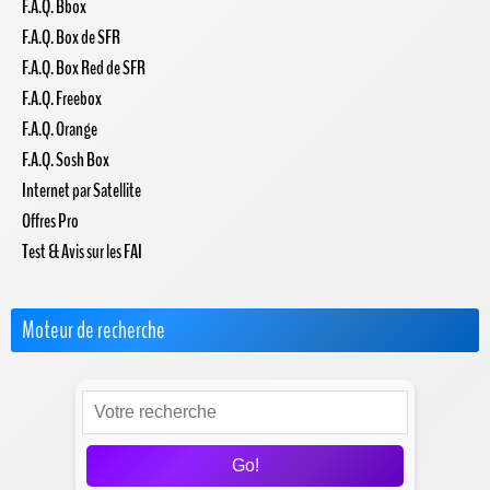
F.A.Q. Bbox
F.A.Q. Box de SFR
F.A.Q. Box Red de SFR
F.A.Q. Freebox
F.A.Q. Orange
F.A.Q. Sosh Box
Internet par Satellite
Offres Pro
Test & Avis sur les FAI
Moteur de recherche
Go!