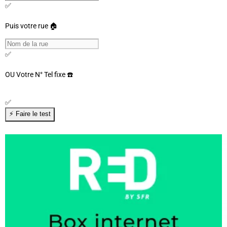
✅
Puis votre rue 🏠
✅
OU
Votre N° Tel fixe ☎️
✅