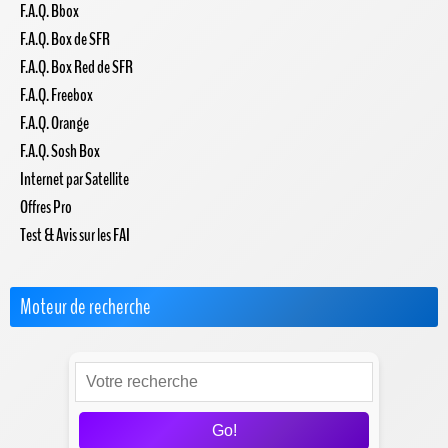
F.A.Q. Bbox
F.A.Q. Box de SFR
F.A.Q. Box Red de SFR
F.A.Q. Freebox
F.A.Q. Orange
F.A.Q. Sosh Box
Internet par Satellite
Offres Pro
Test & Avis sur les FAI
Moteur de recherche
Go!