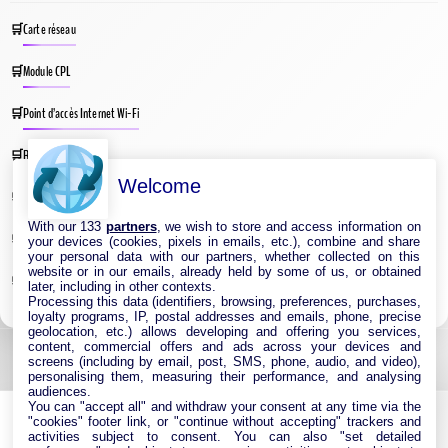
Carte réseau
Module CPL
Point d’accès Internet Wi-Fi
Répéteur Wifi
Welcome
Routeur Internet
With our 133
partners
, we wish to store and access information on
Switches & Hubs Réseau
your devices (cookies, pixels in emails, etc.), combine and share
your personal data with our partners, whether collected on this
website or in our emails, already held by some of us, or obtained
Système WIFI Mesh
later, including in other contexts.
Processing this data (identifiers, browsing, preferences, purchases,
loyalty programs, IP, postal addresses and emails, phone, precise
geolocation, etc.) allows developing and offering you services,
content, commercial offers and ads across your devices and
screens (including by email, post, SMS, phone, audio, and video),
personalising them, measuring their performance, and analysing
audiences.
You can "accept all" and withdraw your consent at any time via the
"cookies" footer link, or "continue without accepting" trackers and
activities subject to consent. You can also "set detailed