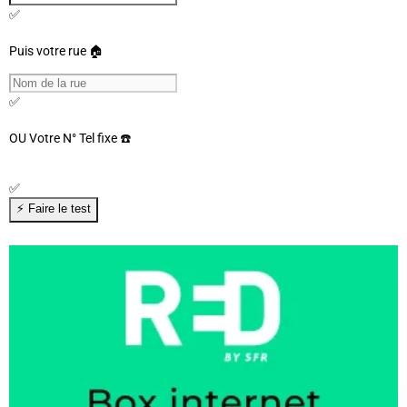
✅
Puis votre rue 🏠
✅
OU
Votre N° Tel fixe ☎️
✅