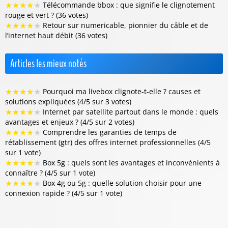
★
★
★
★
★
Télécommande bbox : que signifie le clignotement
rouge et vert ? (36 votes)
★
★
★
★
★
Retour sur numericable, pionnier du câble et de
l’internet haut débit (36 votes)
Articles les mieux notés
★
★
★
★
★
Pourquoi ma livebox clignote-t-elle ? causes et
solutions expliquées (4/5 sur 3 votes)
★
★
★
★
★
Internet par satellite partout dans le monde : quels
avantages et enjeux ? (4/5 sur 2 votes)
★
★
★
★
★
Comprendre les garanties de temps de
rétablissement (gtr) des offres internet professionnelles (4/5
sur 1 vote)
★
★
★
★
★
Box 5g : quels sont les avantages et inconvénients à
connaître ? (4/5 sur 1 vote)
★
★
★
★
★
Box 4g ou 5g : quelle solution choisir pour une
connexion rapide ? (4/5 sur 1 vote)