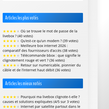
Articles les plus votés
★
★
★
★
★
Où se trouve le mot de passe de la
livebox ? (40 votes)
★
★
★
★
★
Qu’est-ce qu’un modem ? (39 votes)
★
★
★
★
★
Meilleure box internet 2026 :
comparatif des fournisseurs d’accès (38 votes)
★
★
★
★
★
Télécommande bbox : que signifie le
clignotement rouge et vert ? (36 votes)
★
★
★
★
★
Retour sur numericable, pionnier du
câble et de l’internet haut débit (36 votes)
Articles les mieux notés
★
★
★
★
★
Pourquoi ma livebox clignote-t-elle ?
causes et solutions expliquées (4/5 sur 3 votes)
★
★
★
★
★
Internet par satellite partout dans le