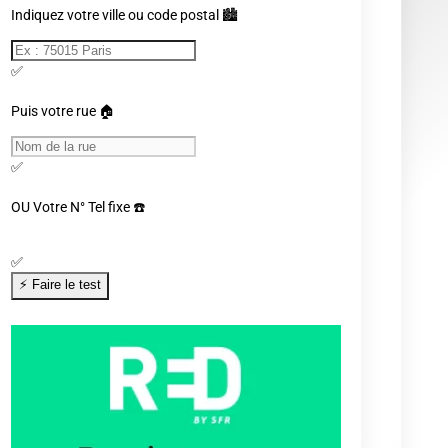
Indiquez votre ville ou code postal 🏙️
✅
Puis votre rue 🏠
✅
OU
Votre N° Tel fixe ☎️
✅