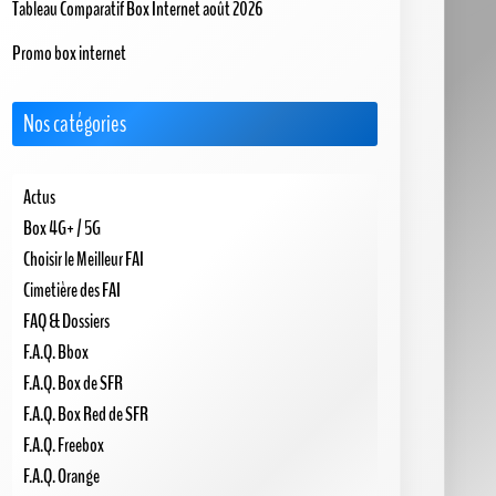
Tableau Comparatif Box Internet août 2026
Promo box internet
Nos catégories
Actus
Box 4G+ / 5G
Choisir le Meilleur FAI
Cimetière des FAI
FAQ & Dossiers
F.A.Q. Bbox
F.A.Q. Box de SFR
F.A.Q. Box Red de SFR
F.A.Q. Freebox
F.A.Q. Orange