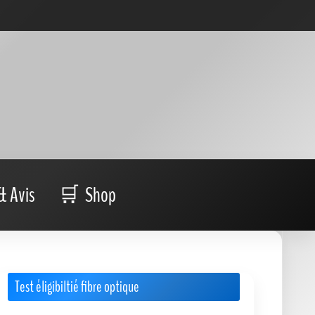
& Avis
Shop
Test éligibiltié fibre optique