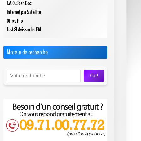
F.A.Q. Sosh Box
Internet par Satellite
Offres Pro
Test & Avis sur les FAI
Moteur de recherche
Go!