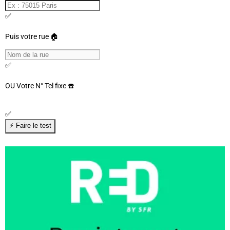
✅
Puis votre rue 🏠
✅
OU
Votre N° Tel fixe ☎️
✅