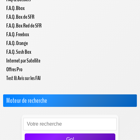
F.A.Q. Bbox
F.A.Q. Box de SFR
F.A.Q. Box Red de SFR
F.A.Q. Freebox
F.A.Q. Orange
F.A.Q. Sosh Box
Internet par Satellite
Offres Pro
Test & Avis sur les FAI
Moteur de recherche
Go!