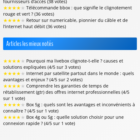
fournisseurs d’accès (38 votes)
★
★
★
★
★
Télécommande bbox : que signifie le clignotement
rouge et vert ? (36 votes)
★
★
★
★
★
Retour sur numericable, pionnier du câble et de
l’internet haut débit (36 votes)
Articles les mieux notés
★
★
★
★
★
Pourquoi ma livebox clignote-t-elle ? causes et
solutions expliquées (4/5 sur 3 votes)
★
★
★
★
★
Internet par satellite partout dans le monde : quels
avantages et enjeux ? (4/5 sur 2 votes)
★
★
★
★
★
Comprendre les garanties de temps de
rétablissement (gtr) des offres internet professionnelles (4/5
sur 1 vote)
★
★
★
★
★
Box 5g : quels sont les avantages et inconvénients à
connaître ? (4/5 sur 1 vote)
★
★
★
★
★
Box 4g ou 5g : quelle solution choisir pour une
connexion rapide ? (4/5 sur 1 vote)