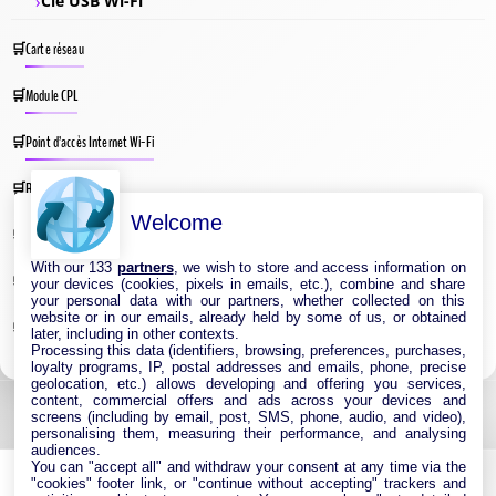
Clé USB Wi-Fi
Carte réseau
Module CPL
Point d’accès Internet Wi-Fi
Répéteur Wifi
Welcome
Routeur Internet
With our 133
partners
, we wish to store and access information on
Switches & Hubs Réseau
your devices (cookies, pixels in emails, etc.), combine and share
your personal data with our partners, whether collected on this
website or in our emails, already held by some of us, or obtained
Système WIFI Mesh
later, including in other contexts.
Processing this data (identifiers, browsing, preferences, purchases,
loyalty programs, IP, postal addresses and emails, phone, precise
geolocation, etc.) allows developing and offering you services,
content, commercial offers and ads across your devices and
screens (including by email, post, SMS, phone, audio, and video),
personalising them, measuring their performance, and analysing
audiences.
You can "accept all" and withdraw your consent at any time via the
"cookies" footer link, or "continue without accepting" trackers and